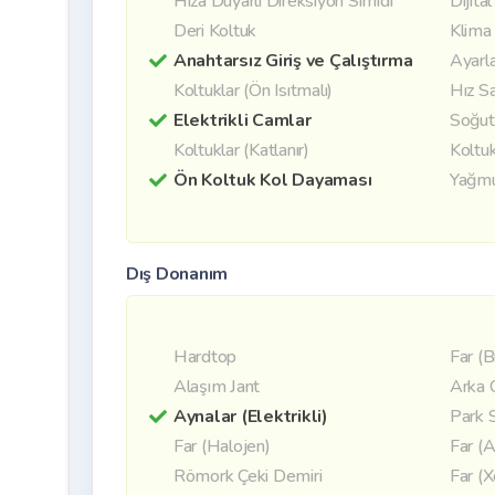
Hıza Duyarlı Direksiyon Simidi
Dijita
Deri Koltuk
Klima
Anahtarsız Giriş ve Çalıştırma
Ayarla
Koltuklar (Ön Isıtmalı)
Hız Sa
Elektrikli Camlar
Soğut
Koltuklar (Katlanır)
Koltuk
Ön Koltuk Kol Dayaması
Yağmu
Dış Donanım
Hardtop
Far (B
Alaşım Jant
Arka 
Aynalar (Elektrikli)
Park 
Far (Halojen)
Far (A
Römork Çeki Demiri
Far (