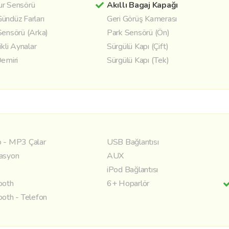
r Sensörü
Akıllı Bagaj Kapağı
ündüz Farları
Geri Görüş Kamerası
Sensörü (Arka)
Park Sensörü (Ön)
ikli Aynalar
Sürgülü Kapı (Çift)
Demiri
Sürgülü Kapı (Tek)
 - MP3 Çalar
USB Bağlantısı
asyon
AUX
iPod Bağlantısı
ooth
6+ Hoparlör
ooth - Telefon