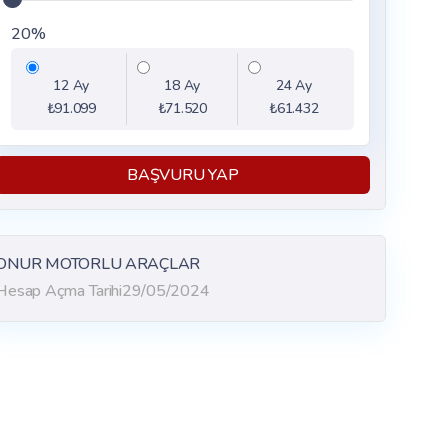
20%
12 Ay
18 Ay
24 Ay
₺91.099
₺71.520
₺61.432
BAŞVURU YAP
ONUR MOTORLU ARAÇLAR
Hesap Açma Tarihi
29/05/2024