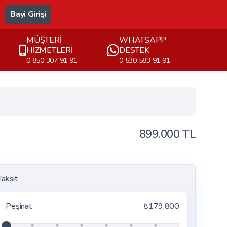
Bayi Girişi
MÜŞTERİ
WHATSAPP
HİZMETLERİ
DESTEK
0 850 307 91 91
0 530 583 91 91
899.000 TL
Taksit
Peşinat
₺179.800