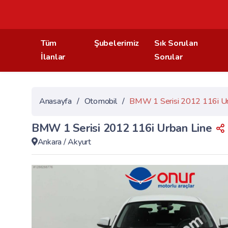
Tüm
Şubelerimiz
Sık Sorulan
İlanlar
Sorular
Anasayfa
/
Otomobil
/
BMW 1 Serisi 2012 116i Ur
BMW 1 Serisi 2012 116i Urban Line
Ankara
/
Akyurt