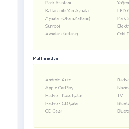
Park Asistanı
Yağmu
Katlanabilir Yan Aynalar
LED G
Aynalar (Otom.Katlanır)
Park 
Sunroof
Elektr
Aynalar (Katlanır)
Çeki 
Multimedya
Android Auto
Radyo
Apple CarPlay
Navig
Radyo - Kasetçalar
TV
Radyo - CD Çalar
Bluet
CD Çalar
Bluet