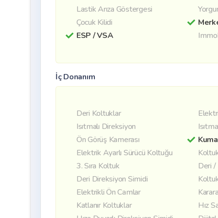
Lastik Arıza Göstergesi
Yorgu
Çocuk Kilidi
Merke
ESP / VSA
Immob
İç Donanım
Deri Koltuklar
Elektr
Isıtmalı Direksiyon
Isıtma
Ön Görüş Kamerası
Kuma
Elektrik Ayarlı Sürücü Koltuğu
Koltuk
3. Sıra Koltuk
Deri 
Deri Direksiyon Simidi
Koltuk
Elektrikli Ön Camlar
Karara
Katlanır Koltuklar
Hız S