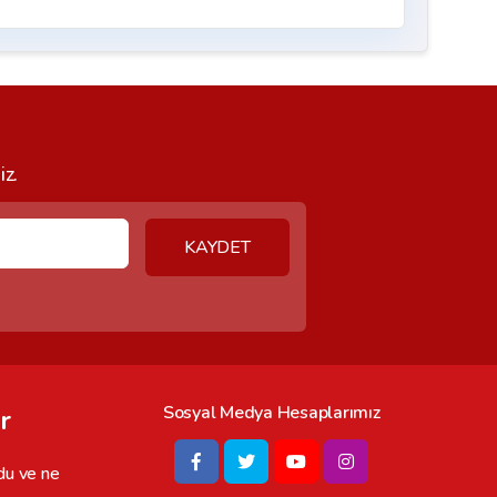
iz.
KAYDET
Sosyal Medya Hesaplarımız
r
du ve ne