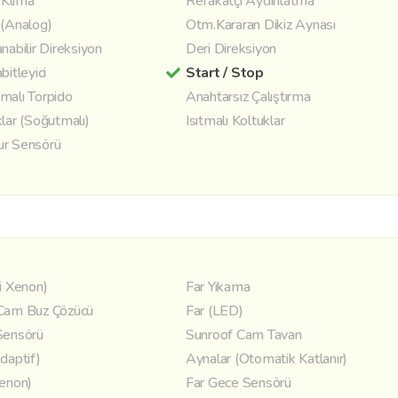
l Klima
Refakatçi Aydınlatma
 (Analog)
Otm.Kararan Dikiz Aynası
nabilir Direksiyon
Deri Direksiyon
bitleyici
Start / Stop
malı Torpido
Anahtarsız Çalıştırma
lar (Soğutmalı)
Isıtmalı Koltuklar
r Sensörü
i Xenon)
Far Yıkama
Cam Buz Çözücü
Far (LED)
Sensörü
Sunroof Cam Tavan
daptif)
Aynalar (Otomatik Katlanır)
Xenon)
Far Gece Sensörü