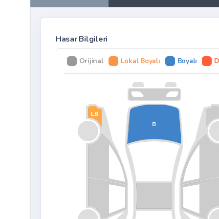
Hasar Bilgileri
Orijinal
Lokal Boyalı
Boyalı
D
LB
B