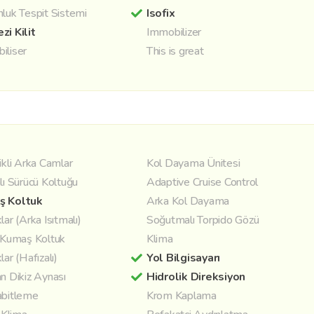
nluk Tespit Sistemi
Isofix
zi Kilit
Immobilizer
iliser
This is great
ikli Arka Camlar
Kol Dayama Ünitesi
lı Sürücü Koltuğu
Adaptive Cruise Control
ş Koltuk
Arka Kol Dayama
lar (Arka Isıtmalı)
Soğutmalı Torpido Gözü
/ Kumaş Koltuk
Klima
lar (Hafızalı)
Yol Bilgisayarı
n Dikiz Aynası
Hidrolik Direksiyon
abitleme
Krom Kaplama