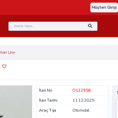
Müşteri Girişi
ban Line
İlan No
O132958
İlan Tarihi
11.12.2025
Araç Tipi
Otomobil