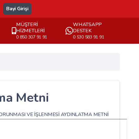
Bayi Girişi
MÜŞTERİ
WHATSAPP
HİZMETLERİ
DESTEK
0 850 307 91 91
0 530 583 91 91
ma Metni
 KORUNMASI VE İŞLENMESİ AYDINLATMA METNİ