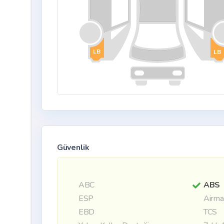
LB
LB
Güvenlik
ABC
ABS
ESP
Airma
EBD
TCS