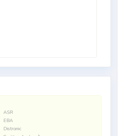
ASR
EBA
Distronic