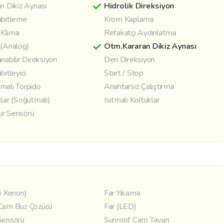
n Dikiz Aynası
Hidrolik Direksiyon
abitleme
Krom Kaplama
l Klima
Refakatçi Aydınlatma
 (Analog)
Otm.Kararan Dikiz Aynası
nabilir Direksiyon
Deri Direksiyon
bitleyici
Start / Stop
malı Torpido
Anahtarsız Çalıştırma
lar (Soğutmalı)
Isıtmalı Koltuklar
r Sensörü
i Xenon)
Far Yıkama
Cam Buz Çözücü
Far (LED)
Sensörü
Sunroof Cam Tavan