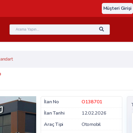
Müşteri Girişi
andart
İlan No
O138701
İlan Tarihi
12.02.2026
Araç Tipi
Otomobil