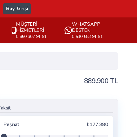
Bayi Girişi
MÜŞTERİ
WHATSAPP
HİZMETLERİ
DESTEK
0 850 307 91 91
0 530 583 91 91
889.900 TL
Taksit
Peşinat
₺177.980