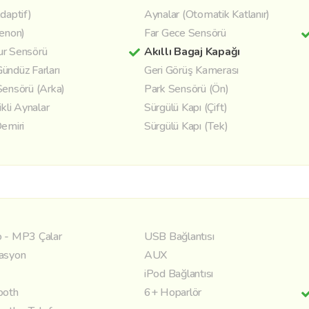
daptif)
Aynalar (Otomatik Katlanır)
Xenon)
Far Gece Sensörü
r Sensörü
Akıllı Bagaj Kapağı
ündüz Farları
Geri Görüş Kamerası
Sensörü (Arka)
Park Sensörü (Ön)
ikli Aynalar
Sürgülü Kapı (Çift)
Demiri
Sürgülü Kapı (Tek)
 - MP3 Çalar
USB Bağlantısı
asyon
AUX
iPod Bağlantısı
ooth
6+ Hoparlör