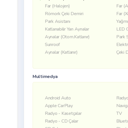
Far (Halojen)
Far (A
Römork Çeki Demiri
Far (
Park Asistanı
Yağmu
Katlanabilir Yan Aynalar
LED G
Aynalar (Otom.Katlanır)
Park 
Sunroof
Elektr
Aynalar (Katlanır)
Çeki 
Multimedya
Android Auto
Radyo
Apple CarPlay
Navig
Radyo - Kasetçalar
TV
Radyo - CD Çalar
Bluet