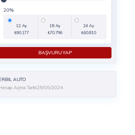
20%
12 Ay
18 Ay
24 Ay
₺90.177
₺70.796
₺60.810
BAŞVURU YAP
ERBIL AUTO
Hesap Açma Tarihi
29/05/2024