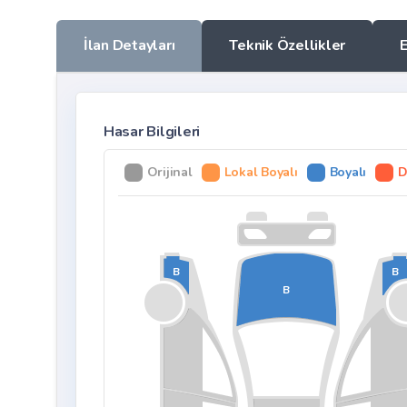
İlan Detayları
Teknik Özellikler
Hasar Bilgileri
Orijinal
Lokal Boyalı
Boyalı
D
B
B
B