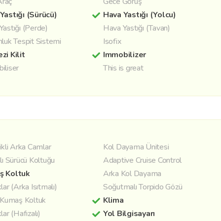
 Araç
Gece Görüş
Yastığı (Sürücü)
Hava Yastığı (Yolcu)
Yastığı (Perde)
Hava Yastığı (Tavan)
nluk Tespit Sistemi
Isofix
zi Kilit
Immobilizer
iliser
This is great
ikli Arka Camlar
Kol Dayama Ünitesi
lı Sürücü Koltuğu
Adaptive Cruise Control
ş Koltuk
Arka Kol Dayama
lar (Arka Isıtmalı)
Soğutmalı Torpido Gözü
/ Kumaş Koltuk
Klima
lar (Hafızalı)
Yol Bilgisayarı