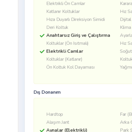
Elektrikli Ön Camlar
Karara
Katlanır Koltuklar
Hız S
Hıza Duyarlı Direksiyon Simidi
Dijita
Deri Koltuk
Klima
Anahtarsız Giriş ve Çalıştırma
Ayarla
Koltuklar (Ön Isıtmalı)
Hız Sa
Elektrikli Camlar
Soğut
Koltuklar (Katlanır)
Koltuk
Ön Koltuk Kol Dayaması
Yağmu
Dış Donanım
Hardtop
Far (B
Alaşım Jant
Arka 
Aynalar (Elektrikli)
Park 