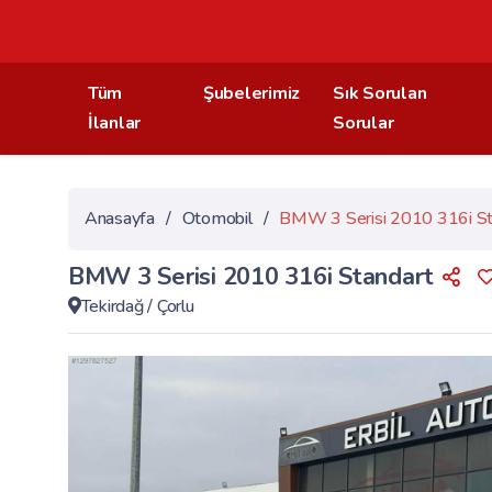
Tüm
Şubelerimiz
Sık Sorulan
İlanlar
Sorular
Anasayfa
/
Otomobil
/
BMW 3 Serisi 2010 316i St
BMW 3 Serisi 2010 316i Standart
Tekirdağ
/
Çorlu