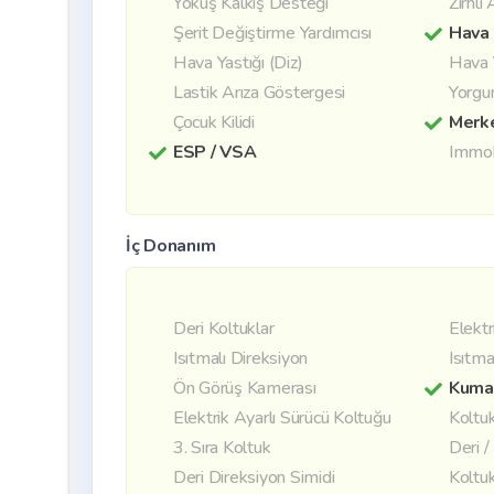
Yokuş Kalkış Desteği
Zırhlı
Şerit Değiştirme Yardımcısı
Hava 
Hava Yastığı (Diz)
Hava 
Lastik Arıza Göstergesi
Yorgu
Çocuk Kilidi
Merke
ESP / VSA
Immob
İç Donanım
Deri Koltuklar
Elektr
Isıtmalı Direksiyon
Isıtma
Ön Görüş Kamerası
Kuma
Elektrik Ayarlı Sürücü Koltuğu
Koltuk
3. Sıra Koltuk
Deri 
Deri Direksiyon Simidi
Koltuk