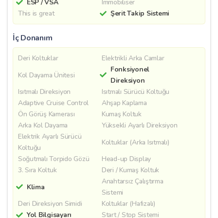
ESP / VSA
Immobiliser
This is great
Şerit Takip Sistemi
İç Donanım
Deri Koltuklar
Elektrikli Arka Camlar
Fonksiyonel
Kol Dayama Ünitesi
Direksiyon
Isıtmalı Direksiyon
Isıtmalı Sürücü Koltuğu
Adaptive Cruise Control
Ahşap Kaplama
Ön Görüş Kamerası
Kumaş Koltuk
Arka Kol Dayama
Yüksekli Ayarlı Direksiyon
Elektrik Ayarlı Sürücü
Koltuklar (Arka Isıtmalı)
Koltuğu
Soğutmalı Torpido Gözü
Head-up Display
3. Sıra Koltuk
Deri / Kumaş Koltuk
Anahtarsız Çalıştırma
Klima
Sistemi
Deri Direksiyon Simidi
Koltuklar (Hafızalı)
Yol Bilgisayarı
Start / Stop Sistemi