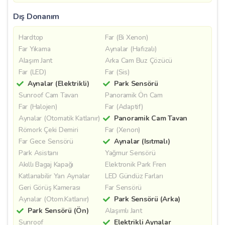
Dış Donanım
Hardtop
Far (Bi Xenon)
Far Yıkama
Aynalar (Hafızalı)
Alaşım Jant
Arka Cam Buz Çözücü
Far (LED)
Far (Sis)
Aynalar (Elektrikli)
Park Sensörü
Sunroof Cam Tavan
Panoramik Ön Cam
Far (Halojen)
Far (Adaptif)
Aynalar (Otomatik Katlanır)
Panoramik Cam Tavan
Römork Çeki Demiri
Far (Xenon)
Far Gece Sensörü
Aynalar (Isıtmalı)
Park Asistanı
Yağmur Sensörü
Akıllı Bagaj Kapağı
Elektronik Park Fren
Katlanabilir Yan Aynalar
LED Gündüz Farları
Geri Görüş Kamerası
Far Sensörü
Aynalar (Otom.Katlanır)
Park Sensörü (Arka)
Park Sensörü (Ön)
Alaşımlı Jant
Sunroof
Elektrikli Aynalar