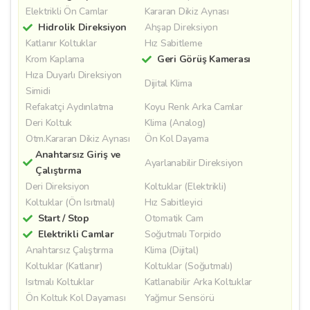
Elektrikli Ön Camlar
Kararan Dikiz Aynası
Hidrolik Direksiyon
Ahşap Direksiyon
Katlanır Koltuklar
Hız Sabitleme
Krom Kaplama
Geri Görüş Kamerası
Hıza Duyarlı Direksiyon
Dijital Klima
Simidi
Refakatçi Aydınlatma
Koyu Renk Arka Camlar
Deri Koltuk
Klima (Analog)
Otm.Kararan Dikiz Aynası
Ön Kol Dayama
Anahtarsız Giriş ve
Ayarlanabilir Direksiyon
Çalıştırma
Deri Direksiyon
Koltuklar (Elektrikli)
Koltuklar (Ön Isıtmalı)
Hız Sabitleyici
Start / Stop
Otomatik Cam
Elektrikli Camlar
Soğutmalı Torpido
Anahtarsız Çalıştırma
Klima (Dijital)
Koltuklar (Katlanır)
Koltuklar (Soğutmalı)
Isıtmalı Koltuklar
Katlanabilir Arka Koltuklar
Ön Koltuk Kol Dayaması
Yağmur Sensörü