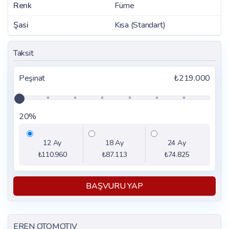
Renk
Füme
Şasi
Kısa (Standart)
Taksit
Peşinat
₺219.000
20%
12 Ay
18 Ay
24 Ay
₺110.960
₺87.113
₺74.825
BAŞVURU YAP
EREN OTOMOTIV