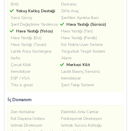
BAS
Distronic
Yokuş Kalkış Desteği
Zırhlı Araç
Gece Görüş
Şeritten Ayrılma İkazı
Şerit Değiştirme Yardımcısı
Hava Yastığı (Sürücü)
Hava Yastığı (Yolcu)
Hava Yastığı (Yan)
Hava Yastığı (Diz)
Hava Yastığı (Perde)
Hava Yastığı (Tavan)
Kör Nokta Uyarı Sistemi
Lastik Arıza Göstergesi
Yorgunluk Tespit Sistemi
Isofix
Alarm
Çocuk Kilidi
Merkezi Kilit
Immobilizer
Lastik Basınç Sensörü
ESP / VSA
Immobiliser
This is great
Şerit Takip Sistemi
İç Donanım
Deri Koltuklar
Elektrikli Arka Camlar
Kol Dayama Ünitesi
Fonksiyonel Direksiyon
Isıtmalı Direksiyon
Isıtmalı Sürücü Koltuğu