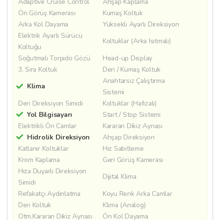
Adaptive Cruise Control
Ahşap Kaplama
Ön Görüş Kamerası
Kumaş Koltuk
Arka Kol Dayama
Yüksekli Ayarlı Direksiyon
Elektrik Ayarlı Sürücü
Koltuklar (Arka Isıtmalı)
Koltuğu
Soğutmalı Torpido Gözü
Head-up Display
3. Sıra Koltuk
Deri / Kumaş Koltuk
Anahtarsız Çalıştırma
Klima
Sistemi
Deri Direksiyon Simidi
Koltuklar (Hafızalı)
Yol Bilgisayarı
Start / Stop Sistemi
Elektrikli Ön Camlar
Kararan Dikiz Aynası
Hidrolik Direksiyon
Ahşap Direksiyon
Katlanır Koltuklar
Hız Sabitleme
Krom Kaplama
Geri Görüş Kamerası
Hıza Duyarlı Direksiyon
Dijital Klima
Simidi
Refakatçi Aydınlatma
Koyu Renk Arka Camlar
Deri Koltuk
Klima (Analog)
Otm.Kararan Dikiz Aynası
Ön Kol Dayama