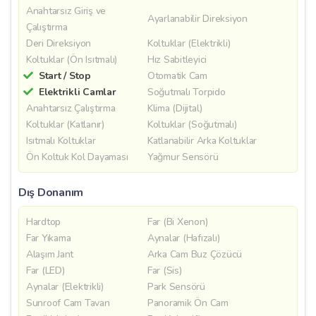
Anahtarsız Giriş ve
Ayarlanabilir Direksiyon
Çalıştırma
Deri Direksiyon
Koltuklar (Elektrikli)
Koltuklar (Ön Isıtmalı)
Hız Sabitleyici
Start / Stop
Otomatik Cam
Elektrikli Camlar
Soğutmalı Torpido
Anahtarsız Çalıştırma
Klima (Dijital)
Koltuklar (Katlanır)
Koltuklar (Soğutmalı)
Isıtmalı Koltuklar
Katlanabilir Arka Koltuklar
Ön Koltuk Kol Dayaması
Yağmur Sensörü
Dış Donanım
Hardtop
Far (Bi Xenon)
Far Yıkama
Aynalar (Hafızalı)
Alaşım Jant
Arka Cam Buz Çözücü
Far (LED)
Far (Sis)
Aynalar (Elektrikli)
Park Sensörü
Sunroof Cam Tavan
Panoramik Ön Cam