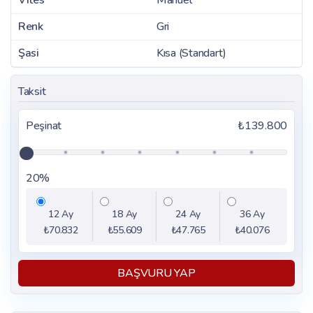
Renk
Gri
Şasi
Kısa (Standart)
Taksit
Peşinat
₺139.800
20%
12 Ay
18 Ay
24 Ay
36 Ay
₺70.832
₺55.609
₺47.765
₺40.076
BAŞVURU YAP