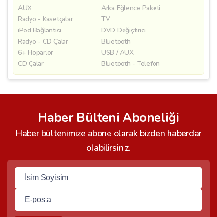
AUX
Arka Eğlence Paketi
Radyo - Kasetçalar
TV
iPod Bağlantısı
DVD Değiştirici
Radyo - CD Çalar
Bluetooth
6+ Hoparlör
USB / AUX
CD Çalar
Bluetooth - Telefon
Haber Bülteni Aboneliği
Haber bültenimize abone olarak bizden haberdar
olabilirsiniz.