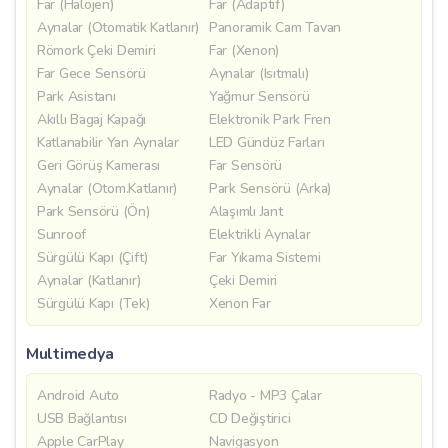
Far (Halojen)
Far (Adaptif)
Aynalar (Otomatik Katlanır)
Panoramik Cam Tavan
Römork Çeki Demiri
Far (Xenon)
Far Gece Sensörü
Aynalar (Isıtmalı)
Park Asistanı
Yağmur Sensörü
Akıllı Bagaj Kapağı
Elektronik Park Fren
Katlanabilir Yan Aynalar
LED Gündüz Farları
Geri Görüş Kamerası
Far Sensörü
Aynalar (Otom.Katlanır)
Park Sensörü (Arka)
Park Sensörü (Ön)
Alaşımlı Jant
Sunroof
Elektrikli Aynalar
Sürgülü Kapı (Çift)
Far Yıkama Sistemi
Aynalar (Katlanır)
Çeki Demiri
Sürgülü Kapı (Tek)
Xenon Far
Multimedya
Android Auto
Radyo - MP3 Çalar
USB Bağlantısı
CD Değiştirici
Apple CarPlay
Navigasyon