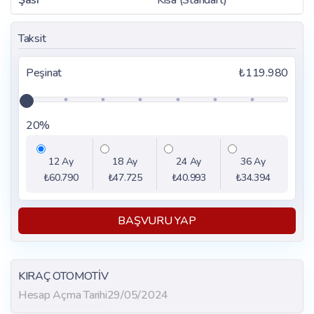
Şasi
Kısa (Standart)
Taksit
Peşinat
₺119.980
20%
12 Ay
18 Ay
24 Ay
36 Ay
₺60.790
₺47.725
₺40.993
₺34.394
BAŞVURU YAP
KIRAÇ OTOMOTİV
Hesap Açma Tarihi
29/05/2024