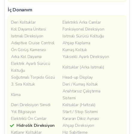
İç Donanım
Deri Koltuklar
Elektrikli Arka Camlar
Kol Dayama Ünitesi
Fonksiyonel Direksiyon
Isıtmalı Direksiyon
Isıtmalı Sürücü Koltuğu
Adaptive Cruise Control
Ahşap Kaplama
Ön Görüş Kamerası
Kumaş Koltuk
Arka Kol Dayama
Yüksekli Ayarlı Direksiyon
Elektrik Ayarlı Sürücü
Koltuklar (Arka Isıtmalı)
Koltuğu
Soğutmalı Torpido Gözü
Head-up Display
3. Sıra Koltuk
Deri / Kumaş Koltuk
Anahtarsız Çalıştırma
Klima
Sistemi
Deri Direksiyon Simidi
Koltuklar (Hafızalı)
Yol Bilgisayarı
Start / Stop Sistemi
Elektrikli Ön Camlar
Kararan Dikiz Aynası
Hidrolik Direksiyon
Ahşap Direksiyon
Katlanır Koltuklar
Hız Sabitleme