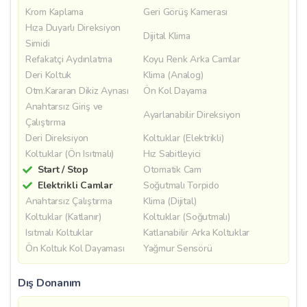
Krom Kaplama
Geri Görüş Kamerası
Hıza Duyarlı Direksiyon
Dijital Klima
Simidi
Refakatçi Aydınlatma
Koyu Renk Arka Camlar
Deri Koltuk
Klima (Analog)
Otm.Kararan Dikiz Aynası
Ön Kol Dayama
Anahtarsız Giriş ve
Ayarlanabilir Direksiyon
Çalıştırma
Deri Direksiyon
Koltuklar (Elektrikli)
Koltuklar (Ön Isıtmalı)
Hız Sabitleyici
Start / Stop
Otomatik Cam
Elektrikli Camlar
Soğutmalı Torpido
Anahtarsız Çalıştırma
Klima (Dijital)
Koltuklar (Katlanır)
Koltuklar (Soğutmalı)
Isıtmalı Koltuklar
Katlanabilir Arka Koltuklar
Ön Koltuk Kol Dayaması
Yağmur Sensörü
Dış Donanım