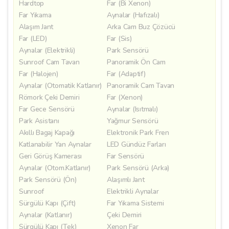
Hardtop
Far (Bi Xenon)
Far Yıkama
Aynalar (Hafızalı)
Alaşım Jant
Arka Cam Buz Çözücü
Far (LED)
Far (Sis)
Aynalar (Elektrikli)
Park Sensörü
Sunroof Cam Tavan
Panoramik Ön Cam
Far (Halojen)
Far (Adaptif)
Aynalar (Otomatik Katlanır)
Panoramik Cam Tavan
Römork Çeki Demiri
Far (Xenon)
Far Gece Sensörü
Aynalar (Isıtmalı)
Park Asistanı
Yağmur Sensörü
Akıllı Bagaj Kapağı
Elektronik Park Fren
Katlanabilir Yan Aynalar
LED Gündüz Farları
Geri Görüş Kamerası
Far Sensörü
Aynalar (Otom.Katlanır)
Park Sensörü (Arka)
Park Sensörü (Ön)
Alaşımlı Jant
Sunroof
Elektrikli Aynalar
Sürgülü Kapı (Çift)
Far Yıkama Sistemi
Aynalar (Katlanır)
Çeki Demiri
Sürgülü Kapı (Tek)
Xenon Far