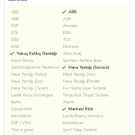
ABC
ABS
AEB
ASR
ESP
Airmatic
EDL
EBA
EBD
TCS
BAS
Distronic
Yokuş Kalkış Desteği
Zırhlı Araç
Gece Görüş
Şeritten Ayrılma İkazı
Şerit Değiştirme Yardımcısı
Hava Yastığı (Sürücü)
Hava Yastığı (Yolcu)
Hava Yastığı (Yan)
Hava Yastığı (Diz)
Hava Yastığı (Perde)
Hava Yastığı (Tavan)
Kör Nokta Uyarı Sistemi
Lastik Arıza Göstergesi
Yorgunluk Tespit Sistemi
Isofix
Alarm
Çocuk Kilidi
Merkezi Kilit
Immobilizer
Lastik Basınç Sensörü
ESP / VSA
Immobiliser
This is great
Şerit Takip Sistemi