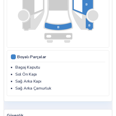
B
B
B
Boyalı Parçalar
Bagaj Kaputu
Sol Ön Kapı
Sağ Arka Kapı
Sağ Arka Çamurluk
Güvenlik