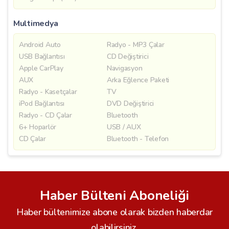
Multimedya
Android Auto
Radyo - MP3 Çalar
USB Bağlantısı
CD Değiştirici
Apple CarPlay
Navigasyon
AUX
Arka Eğlence Paketi
Radyo - Kasetçalar
TV
iPod Bağlantısı
DVD Değiştirici
Radyo - CD Çalar
Bluetooth
6+ Hoparlör
USB / AUX
CD Çalar
Bluetooth - Telefon
Haber Bülteni Aboneliği
Haber bültenimize abone olarak bizden haberdar
olabilirsiniz.