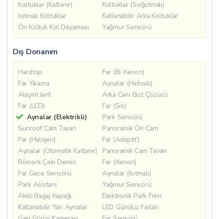
Koltuklar (Katlanır)
Koltuklar (Soğutmalı)
Isıtmalı Koltuklar
Katlanabilir Arka Koltuklar
Ön Koltuk Kol Dayaması
Yağmur Sensörü
Dış Donanım
Hardtop
Far (Bi Xenon)
Far Yıkama
Aynalar (Hafızalı)
Alaşım Jant
Arka Cam Buz Çözücü
Far (LED)
Far (Sis)
Aynalar (Elektrikli)
Park Sensörü
Sunroof Cam Tavan
Panoramik Ön Cam
Far (Halojen)
Far (Adaptif)
Aynalar (Otomatik Katlanır)
Panoramik Cam Tavan
Römork Çeki Demiri
Far (Xenon)
Far Gece Sensörü
Aynalar (Isıtmalı)
Park Asistanı
Yağmur Sensörü
Akıllı Bagaj Kapağı
Elektronik Park Fren
Katlanabilir Yan Aynalar
LED Gündüz Farları
Geri Görüş Kamerası
Far Sensörü