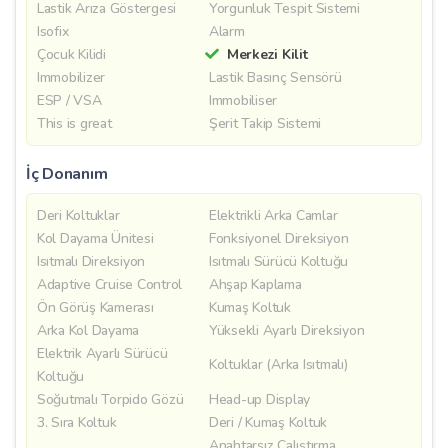
Lastik Arıza Göstergesi
Yorgunluk Tespit Sistemi
Isofix
Alarm
Çocuk Kilidi
Merkezi Kilit
Immobilizer
Lastik Basınç Sensörü
ESP / VSA
Immobiliser
This is great
Şerit Takip Sistemi
İç Donanım
Deri Koltuklar
Elektrikli Arka Camlar
Kol Dayama Ünitesi
Fonksiyonel Direksiyon
Isıtmalı Direksiyon
Isıtmalı Sürücü Koltuğu
Adaptive Cruise Control
Ahşap Kaplama
Ön Görüş Kamerası
Kumaş Koltuk
Arka Kol Dayama
Yüksekli Ayarlı Direksiyon
Elektrik Ayarlı Sürücü
Koltuklar (Arka Isıtmalı)
Koltuğu
Soğutmalı Torpido Gözü
Head-up Display
3. Sıra Koltuk
Deri / Kumaş Koltuk
Anahtarsız Çalıştırma