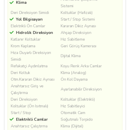
Klima
Sistemi
Deri Direksiyon Simidi
Koltuklar (Hafızalı)
Yol Bilgisayarı
Start / Stop Sistemi
Elektrikli Ön Camlar
Kararan Dikiz Aynası
Hidrolik Direksiyon
Ahşap Direksiyon
Katlanır Koltuklar
Hız Sabitleme
Krom Kaplama
Geri Görüş Kamerası
Hıza Duyarlı Direksiyon
Dijital Klima
Simidi
Refakatçi Aydınlatma
Koyu Renk Arka Camlar
Deri Koltuk
Klima (Analog)
Otm.Kararan Dikiz Aynası
Ön Kol Dayama
Anahtarsız Giriş ve
Ayarlanabilir Direksiyon
Çalıştırma
Deri Direksiyon
Koltuklar (Elektrikli)
Koltuklar (Ön Isıtmalı)
Hız Sabitleyici
Start / Stop
Otomatik Cam
Elektrikli Camlar
Soğutmalı Torpido
Anahtarsız Çalıştırma
Klima (Dijital)