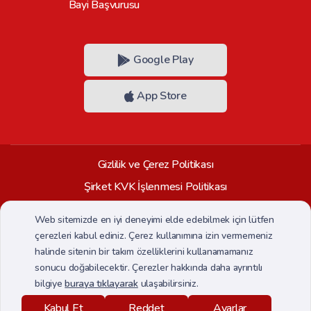
Bayi Başvurusu
Google Play
App Store
Gizlilik ve Çerez Politikası
Şirket KVK İşlenmesi Politikası
Saklama ve İmha Politikası
Web sitemizde en iyi deneyimi elde edebilmek için lütfen
Veri Sahibi Başvuru Formu
çerezleri kabul ediniz. Çerez kullanımına izin vermemeniz
halinde sitenin bir takım özelliklerini kullanamamanız
CCTV Aydınlatma Metni
sonucu doğabilecektir. Çerezler hakkında daha ayrıntılı
bilgiye
buraya tıklayarak
ulaşabilirsiniz.
Her hakkı saklıdır. Copyright © 2026
Kabul Et
Reddet
Ayarlar