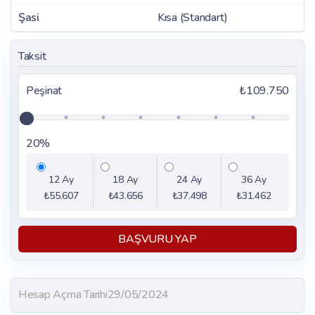
Şasi
Kısa (Standart)
Taksit
Peşinat
₺109.750
20%
12 Ay
18 Ay
24 Ay
36 Ay
₺55.607
₺43.656
₺37.498
₺31.462
BAŞVURU YAP
Hesap Açma Tarihi
29/05/2024