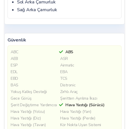
Sol Arka Çamurluk
Sağ Arka Çamurluk
Güvenlik
ABC
ABS
AEB
ASR
ESP
Airmatic
EDL
EBA
EBD
TCS
BAS
Distronic
Yokuş Kalkış Desteği
Zırhlı Araç
Gece Görüş
Şeritten Ayrılma İkazı
Şerit Değiştirme Yardımcısı
Hava Yastığı (Sürücü)
Hava Yastığı (Yolcu)
Hava Yastığı (Yan)
Hava Yastığı (Diz)
Hava Yastığı (Perde)
Hava Yastığı (Tavan)
Kör Nokta Uyarı Sistemi