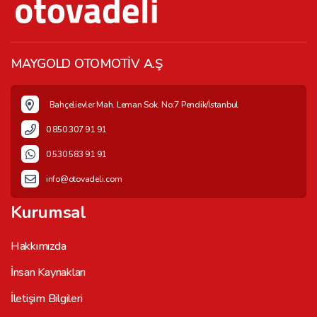
MAYGOLD OTOMOTİV A.Ş
Bahçelievler Mah. Leman Sok. No:7 Pendik/İstanbul
0 850 307 91 91
0 530 583 91 91
info@otovadeli.com
Kurumsal
Hakkımızda
İnsan Kaynakları
İletişim Bilgileri