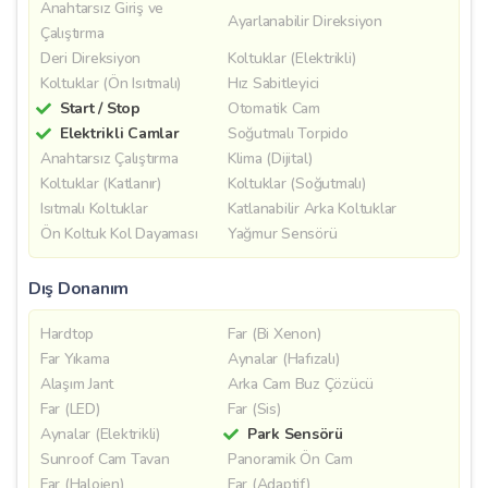
Anahtarsız Giriş ve
Ayarlanabilir Direksiyon
Çalıştırma
Deri Direksiyon
Koltuklar (Elektrikli)
Koltuklar (Ön Isıtmalı)
Hız Sabitleyici
Start / Stop
Otomatik Cam
Elektrikli Camlar
Soğutmalı Torpido
Anahtarsız Çalıştırma
Klima (Dijital)
Koltuklar (Katlanır)
Koltuklar (Soğutmalı)
Isıtmalı Koltuklar
Katlanabilir Arka Koltuklar
Ön Koltuk Kol Dayaması
Yağmur Sensörü
Dış Donanım
Hardtop
Far (Bi Xenon)
Far Yıkama
Aynalar (Hafızalı)
Alaşım Jant
Arka Cam Buz Çözücü
Far (LED)
Far (Sis)
Aynalar (Elektrikli)
Park Sensörü
Sunroof Cam Tavan
Panoramik Ön Cam
Far (Halojen)
Far (Adaptif)