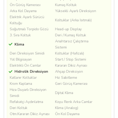
Ön Görüş Kamerası
Kumaş Koltuk
Arka Kol Dayama
Yüksekli Ayarlı Direksiyon
Elektrik Ayarlı Sürücü
Koltuklar (Arka Isıtmalı)
Koltuğu
Soğutmalı Torpido Gözü
Head-up Display
3. Sıra Koltuk
Deri / Kumaş Koltuk
Anahtarsız Çalıştırma
Klima
Sistemi
Deri Direksiyon Simidi
Koltuklar (Hafızalı)
Yol Bilgisayarı
Start / Stop Sistemi
Elektrikli Ön Camlar
Kararan Dikiz Aynası
Hidrolik Direksiyon
Ahşap Direksiyon
Katlanır Koltuklar
Hız Sabitleme
Krom Kaplama
Geri Görüş Kamerası
Hıza Duyarlı Direksiyon
Dijital Klima
Simidi
Refakatçi Aydınlatma
Koyu Renk Arka Camlar
Deri Koltuk
Klima (Analog)
Otm.Kararan Dikiz Aynası
Ön Kol Dayama