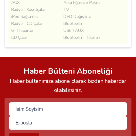
AUX
Arka Eğlence Paketi
Radyo - Kasetçalar
TV
iPod Bağlantısı
DVD Değiştirici
Radyo - CD Çalar
Bluetooth
6+ Hoparlör
USB / AUX
CD Çalar
Bluetooth - Telefon
Haber Bülteni Aboneliği
Haber bültenimize abone olarak bizden haberdar
olabilirsiniz.