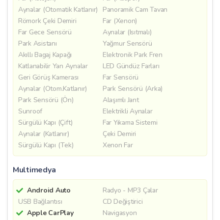
Aynalar (Otomatik Katlanır)
Panoramik Cam Tavan
Römork Çeki Demiri
Far (Xenon)
Far Gece Sensörü
Aynalar (Isıtmalı)
Park Asistanı
Yağmur Sensörü
Akıllı Bagaj Kapağı
Elektronik Park Fren
Katlanabilir Yan Aynalar
LED Gündüz Farları
Geri Görüş Kamerası
Far Sensörü
Aynalar (Otom.Katlanır)
Park Sensörü (Arka)
Park Sensörü (Ön)
Alaşımlı Jant
Sunroof
Elektrikli Aynalar
Sürgülü Kapı (Çift)
Far Yıkama Sistemi
Aynalar (Katlanır)
Çeki Demiri
Sürgülü Kapı (Tek)
Xenon Far
Multimedya
Android Auto
Radyo - MP3 Çalar
USB Bağlantısı
CD Değiştirici
Apple CarPlay
Navigasyon