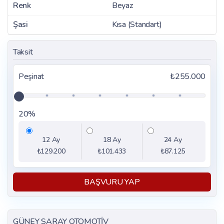
Renk
Beyaz
Şasi
Kısa (Standart)
Taksit
Peşinat
₺255.000
20%
12 Ay
18 Ay
24 Ay
₺129.200
₺101.433
₺87.125
BAŞVURU YAP
GÜNEY SARAY OTOMOTİV