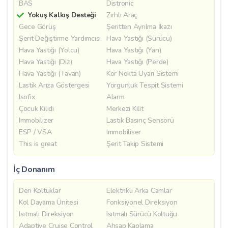
BAS
Distronic
Yokuş Kalkış Desteği
Zırhlı Araç
Gece Görüş
Şeritten Ayrılma İkazı
Şerit Değiştirme Yardımcısı
Hava Yastığı (Sürücü)
Hava Yastığı (Yolcu)
Hava Yastığı (Yan)
Hava Yastığı (Diz)
Hava Yastığı (Perde)
Hava Yastığı (Tavan)
Kör Nokta Uyarı Sistemi
Lastik Arıza Göstergesi
Yorgunluk Tespit Sistemi
Isofix
Alarm
Çocuk Kilidi
Merkezi Kilit
Immobilizer
Lastik Basınç Sensörü
ESP / VSA
Immobiliser
This is great
Şerit Takip Sistemi
İç Donanım
Deri Koltuklar
Elektrikli Arka Camlar
Kol Dayama Ünitesi
Fonksiyonel Direksiyon
Isıtmalı Direksiyon
Isıtmalı Sürücü Koltuğu
Adaptive Cruise Control
Ahşap Kaplama