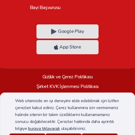
Bayi Başvurusu
Google Play
App Store
Gizlilik ve Çerez Politikası
Şirket KVK İşlenmesi Politikası
Saklama ve İmha Politikası
Web sitemizde en iyi deneyimi elde edebilmek için lütfen
Veri Sahibi Başvuru Formu
çerezleri kabul ediniz. Çerez kullanımına izin vermemeniz
halinde sitenin bir takım özelliklerini kullanamamanız
CCTV Aydınlatma Metni
sonucu doğabilecektir. Çerezler hakkında daha ayrıntılı
bilgiye
buraya tıklayarak
ulaşabilirsiniz.
Her hakkı saklıdır. Copyright © 2026