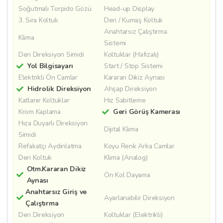
Soğutmalı Torpido Gözü
Head-up Display
3. Sıra Koltuk
Deri / Kumaş Koltuk
Anahtarsız Çalıştırma
Klima
Sistemi
Deri Direksiyon Simidi
Koltuklar (Hafızalı)
Yol Bilgisayarı
Start / Stop Sistemi
Elektrikli Ön Camlar
Kararan Dikiz Aynası
Hidrolik Direksiyon
Ahşap Direksiyon
Katlanır Koltuklar
Hız Sabitleme
Krom Kaplama
Geri Görüş Kamerası
Hıza Duyarlı Direksiyon
Dijital Klima
Simidi
Refakatçi Aydınlatma
Koyu Renk Arka Camlar
Deri Koltuk
Klima (Analog)
Otm.Kararan Dikiz
Ön Kol Dayama
Aynası
Anahtarsız Giriş ve
Ayarlanabilir Direksiyon
Çalıştırma
Deri Direksiyon
Koltuklar (Elektrikli)