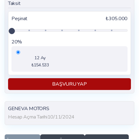
Taksit
Peşinat
₺305.000
20%
12 Ay
₺154.533
BAŞVURU YAP
GENEVA MOTORS
Hesap Açma Tarihi
10/11/2024