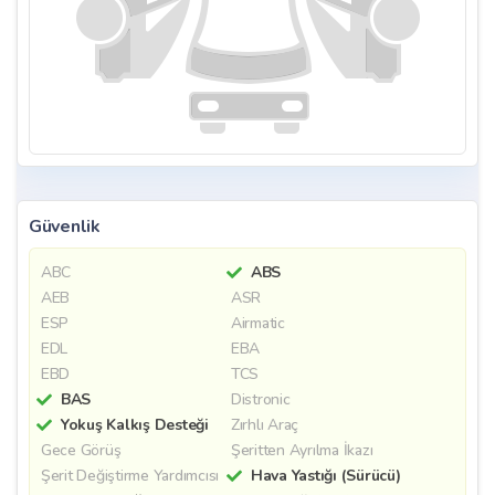
Güvenlik
ABC
ABS
AEB
ASR
ESP
Airmatic
EDL
EBA
EBD
TCS
BAS
Distronic
Yokuş Kalkış Desteği
Zırhlı Araç
Gece Görüş
Şeritten Ayrılma İkazı
Şerit Değiştirme Yardımcısı
Hava Yastığı (Sürücü)