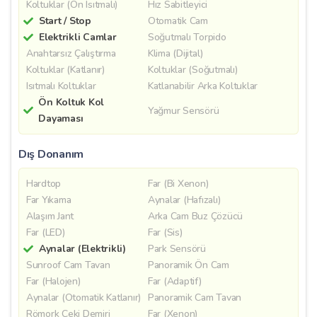
Koltuklar (Ön Isıtmalı)
Hız Sabitleyici
Start / Stop
Otomatik Cam
Elektrikli Camlar
Soğutmalı Torpido
Anahtarsız Çalıştırma
Klima (Dijital)
Koltuklar (Katlanır)
Koltuklar (Soğutmalı)
Isıtmalı Koltuklar
Katlanabilir Arka Koltuklar
Ön Koltuk Kol
Yağmur Sensörü
Dayaması
Dış Donanım
Hardtop
Far (Bi Xenon)
Far Yıkama
Aynalar (Hafızalı)
Alaşım Jant
Arka Cam Buz Çözücü
Far (LED)
Far (Sis)
Aynalar (Elektrikli)
Park Sensörü
Sunroof Cam Tavan
Panoramik Ön Cam
Far (Halojen)
Far (Adaptif)
Aynalar (Otomatik Katlanır)
Panoramik Cam Tavan
Römork Çeki Demiri
Far (Xenon)