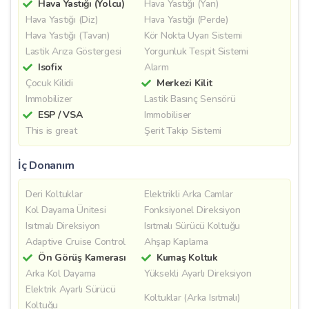
Hava Yastığı (Yolcu)
Hava Yastığı (Yan)
Hava Yastığı (Diz)
Hava Yastığı (Perde)
Hava Yastığı (Tavan)
Kör Nokta Uyarı Sistemi
Lastik Arıza Göstergesi
Yorgunluk Tespit Sistemi
Isofix
Alarm
Çocuk Kilidi
Merkezi Kilit
Immobilizer
Lastik Basınç Sensörü
ESP / VSA
Immobiliser
This is great
Şerit Takip Sistemi
İç Donanım
Deri Koltuklar
Elektrikli Arka Camlar
Kol Dayama Ünitesi
Fonksiyonel Direksiyon
Isıtmalı Direksiyon
Isıtmalı Sürücü Koltuğu
Adaptive Cruise Control
Ahşap Kaplama
Ön Görüş Kamerası
Kumaş Koltuk
Arka Kol Dayama
Yüksekli Ayarlı Direksiyon
Elektrik Ayarlı Sürücü
Koltuklar (Arka Isıtmalı)
Koltuğu