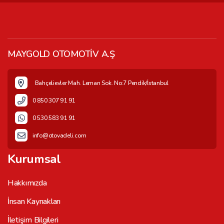
MAYGOLD OTOMOTİV A.Ş
Bahçelievler Mah. Leman Sok. No:7 Pendik/İstanbul
0 850 307 91 91
0 530 583 91 91
info@otovadeli.com
Kurumsal
Hakkımızda
İnsan Kaynakları
İletişim Bilgileri