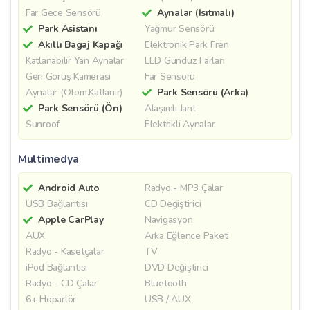
Far Gece Sensörü
Aynalar (Isıtmalı)
Park Asistanı
Yağmur Sensörü
Akıllı Bagaj Kapağı
Elektronik Park Fren
Katlanabilir Yan Aynalar
LED Gündüz Farları
Geri Görüş Kamerası
Far Sensörü
Aynalar (Otom.Katlanır)
Park Sensörü (Arka)
Park Sensörü (Ön)
Alaşımlı Jant
Sunroof
Elektrikli Aynalar
Multimedya
Android Auto
Radyo - MP3 Çalar
USB Bağlantısı
CD Değiştirici
Apple CarPlay
Navigasyon
AUX
Arka Eğlence Paketi
Radyo - Kasetçalar
TV
iPod Bağlantısı
DVD Değiştirici
Radyo - CD Çalar
Bluetooth
6+ Hoparlör
USB / AUX