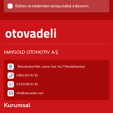
Bülten ve bildirimleri almayı kabul ediyorum.
MAYGOLD OTOMOTİV A.Ş
Bahçelievler Mah. Leman Sok. No:7 Pendik/İstanbul
0 850 307 91 91
0 530 583 91 91
info@otovadeli.com
Kurumsal