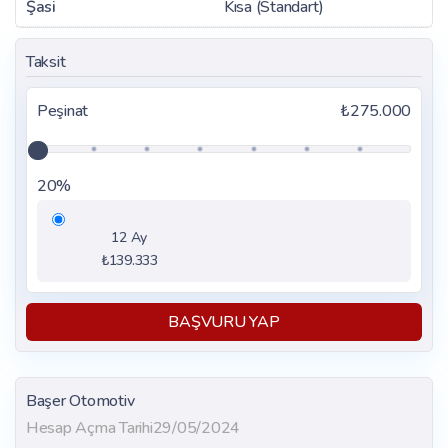
Şasi
Kısa (Standart)
Taksit
Peşinat
₺275.000
20%
12 Ay
₺139.333
BAŞVURU YAP
Başer Otomotiv
Hesap Açma Tarihi
29/05/2024