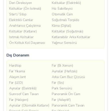
Deri Direksiyon
Koltuklar (Elektrikli)
Koltuklar (Ön Isıtmalı)
Hız Sabitleyici
Start / Stop
Otomatik Cam
Elektrikli Camlar
Soğutmalı Torpido
Anahtarsız Çalıştırma
Klima (Dijital)
Koltuklar (Katlanır)
Koltuklar (Soğutmalı)
Isıtmalı Koltuklar
Katlanabilir Arka Koltuklar
Ön Koltuk Kol Dayaması
Yağmur Sensörü
Dış Donanım
Hardtop
Far (Bi Xenon)
Far Yıkama
Aynalar (Hafızalı)
Alaşım Jant
Arka Cam Buz Çözücü
Far (LED)
Far (Sis)
Aynalar (Elektrikli)
Park Sensörü
Sunroof Cam Tavan
Panoramik Ön Cam
Far (Halojen)
Far (Adaptif)
Aynalar (Otomatik Katlanır)
Panoramik Cam Tavan