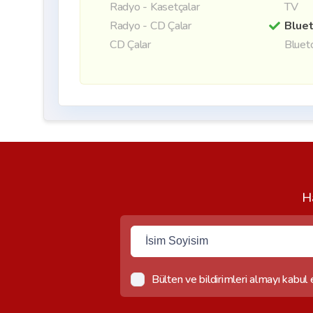
Radyo - Kasetçalar
TV
Radyo - CD Çalar
Blue
CD Çalar
Bluet
Ha
Bülten ve bildirimleri almayı kabul