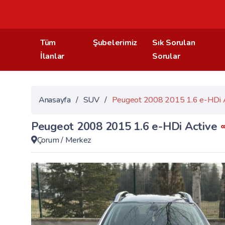
Tüm
Şubelerimiz
Sık Sorulan
İlanlar
Sorular
Anasayfa
/
SUV
/
Peugeot 2008 2015 1.6 e-HDi 
Peugeot 2008 2015 1.6 e-HDi Active
Çorum
/
Merkez