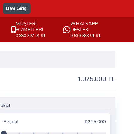
Bayi Girişi
MÜŞTERİ
WHATSAPP
HİZMETLERİ
DESTEK
0 850 307 91 91
0 530 583 91 91
1.075.000 TL
Taksit
Peşinat
₺215.000