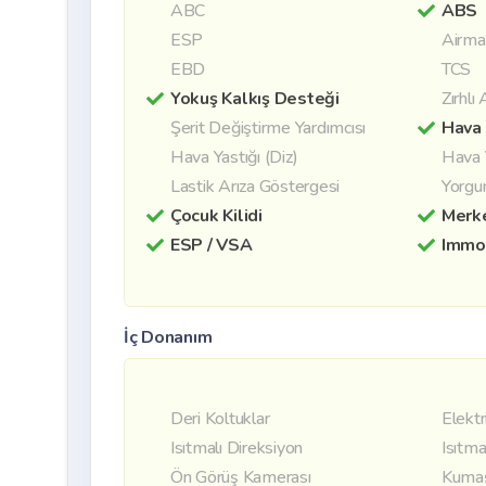
ABC
ABS
ESP
Airma
EBD
TCS
Yokuş Kalkış Desteği
Zırhlı
Şerit Değiştirme Yardımcısı
Hava 
Hava Yastığı (Diz)
Hava 
Lastik Arıza Göstergesi
Yorgu
Çocuk Kilidi
Merke
ESP / VSA
Immob
İç Donanım
Deri Koltuklar
Elektr
Isıtmalı Direksiyon
Isıtma
Ön Görüş Kamerası
Kumaş