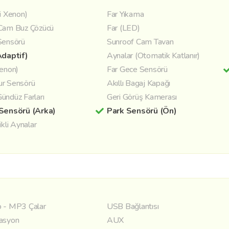
i Xenon)
Far Yıkama
Cam Buz Çözücü
Far (LED)
Sensörü
Sunroof Cam Tavan
Adaptif)
Aynalar (Otomatik Katlanır)
Xenon)
Far Gece Sensörü
r Sensörü
Akıllı Bagaj Kapağı
ündüz Farları
Geri Görüş Kamerası
Sensörü (Arka)
Park Sensörü (Ön)
ikli Aynalar
 - MP3 Çalar
USB Bağlantısı
asyon
AUX