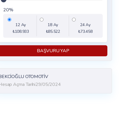
20%
12 Ay
18 Ay
24 Ay
₺108.933
₺85.522
₺73.458
BAŞVURU YAP
BEKCİOĞLU OTOMOTİV
Hesap Açma Tarihi
29/05/2024