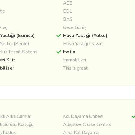
AEB
tic
EDL
BAS
 Araç
Gece Görüş
Yastığı (Sürücü)
Hava Yastığı (Yolcu)
Yastığı (Perde)
Hava Yastığı (Tavan)
nluk Tespit Sistemi
Isofix
zi Kilit
Immobilizer
iliser
This is great
ikli Arka Camlar
Kol Dayama Ünitesi
lı Sürücü Koltuğu
Adaptive Cruise Control
 Koltuk
Arka Kol Dayama