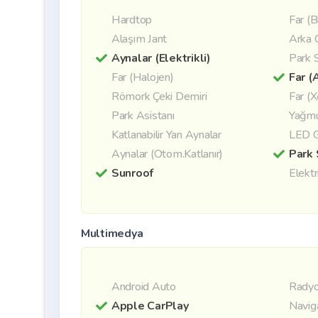
Hardtop
Far (B
Alaşım Jant
Arka 
Aynalar (Elektrikli)
Park 
Far (Halojen)
Far (
Römork Çeki Demiri
Far (
Park Asistanı
Yağmu
Katlanabilir Yan Aynalar
LED G
Aynalar (Otom.Katlanır)
Park 
Sunroof
Elektr
Multimedya
Android Auto
Radyo
Apple CarPlay
Navig