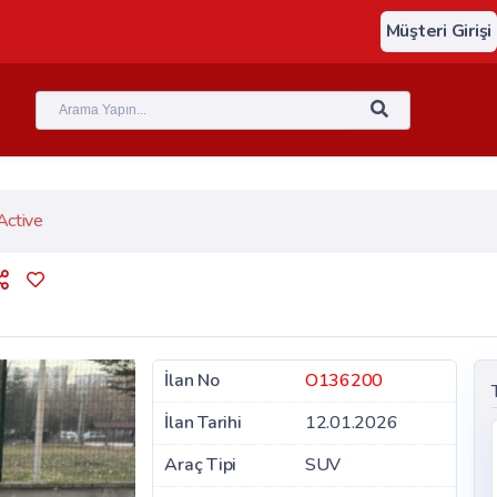
Müşteri Girişi
Active
İlan No
O136200
İlan Tarihi
12.01.2026
Araç Tipi
SUV