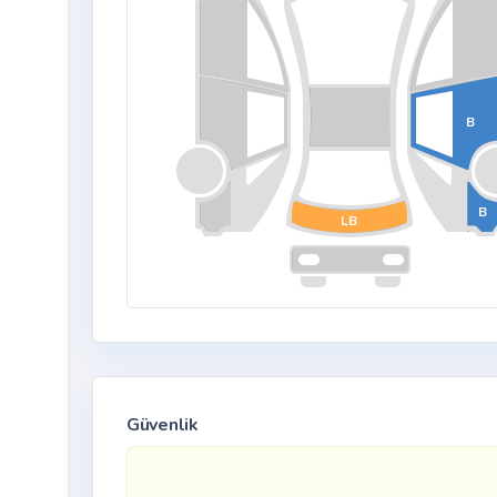
B
B
LB
Güvenlik