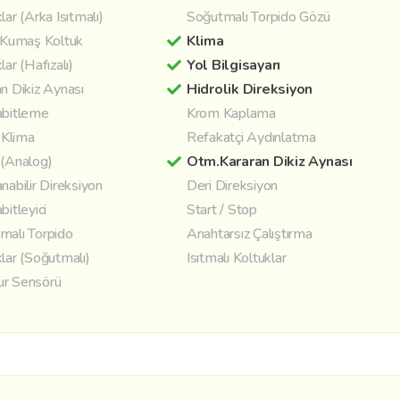
lar (Arka Isıtmalı)
Soğutmalı Torpido Gözü
/ Kumaş Koltuk
Klima
lar (Hafızalı)
Yol Bilgisayarı
n Dikiz Aynası
Hidrolik Direksiyon
abitleme
Krom Kaplama
l Klima
Refakatçi Aydınlatma
 (Analog)
Otm.Kararan Dikiz Aynası
nabilir Direksiyon
Deri Direksiyon
bitleyici
Start / Stop
malı Torpido
Anahtarsız Çalıştırma
lar (Soğutmalı)
Isıtmalı Koltuklar
r Sensörü