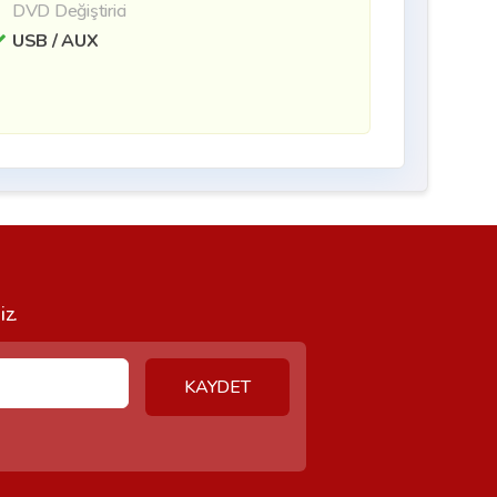
DVD Değiştirici
USB / AUX
iz.
KAYDET