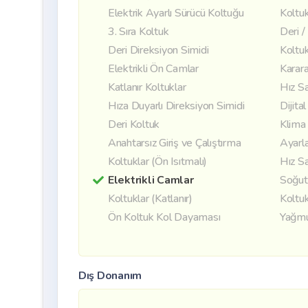
Elektrik Ayarlı Sürücü Koltuğu
Koltuk
3. Sıra Koltuk
Deri 
Deri Direksiyon Simidi
Koltuk
Elektrikli Ön Camlar
Karara
Katlanır Koltuklar
Hız S
Hıza Duyarlı Direksiyon Simidi
Dijita
Deri Koltuk
Klima
Anahtarsız Giriş ve Çalıştırma
Ayarla
Koltuklar (Ön Isıtmalı)
Hız Sa
Elektrikli Camlar
Soğut
Koltuklar (Katlanır)
Koltuk
Ön Koltuk Kol Dayaması
Yağmu
Dış Donanım