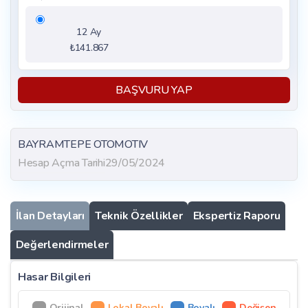
12 Ay
₺141.867
BAŞVURU YAP
BAYRAMTEPE OTOMOTIV
Hesap Açma Tarihi
29/05/2024
İlan Detayları
Teknik Özellikler
Ekspertiz Raporu
Değerlendirmeler
Hasar Bilgileri
Orijinal
Lokal Boyalı
Boyalı
Değişen