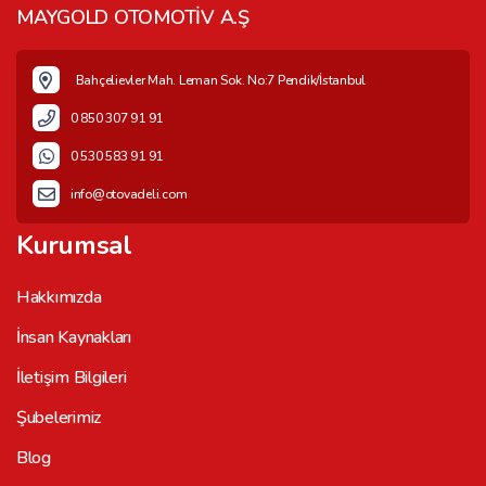
MAYGOLD OTOMOTİV A.Ş
Bahçelievler Mah. Leman Sok. No:7 Pendik/İstanbul
0 850 307 91 91
0 530 583 91 91
info@otovadeli.com
Kurumsal
Hakkımızda
İnsan Kaynakları
İletişim Bilgileri
Şubelerimiz
Blog