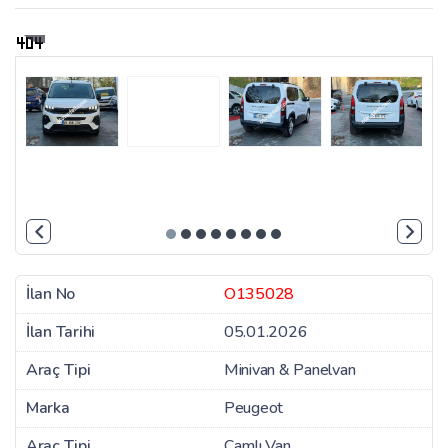
to
zoom
İlan No
O135028
İlan Tarihi
05.01.2026
Araç Tipi
Minivan & Panelvan
Marka
Peugeot
Araç Tipi
Camlı Van