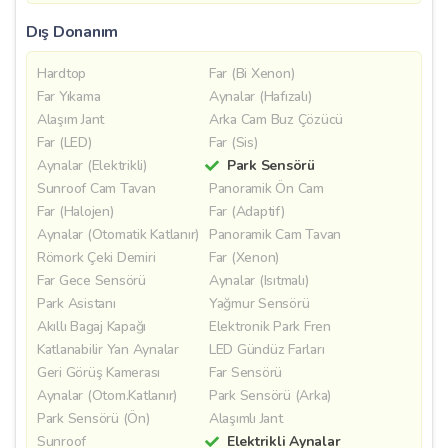
Dış Donanım
Hardtop
Far (Bi Xenon)
Far Yıkama
Aynalar (Hafızalı)
Alaşım Jant
Arka Cam Buz Çözücü
Far (LED)
Far (Sis)
Aynalar (Elektrikli)
Park Sensörü
Sunroof Cam Tavan
Panoramik Ön Cam
Far (Halojen)
Far (Adaptif)
Aynalar (Otomatik Katlanır)
Panoramik Cam Tavan
Römork Çeki Demiri
Far (Xenon)
Far Gece Sensörü
Aynalar (Isıtmalı)
Park Asistanı
Yağmur Sensörü
Akıllı Bagaj Kapağı
Elektronik Park Fren
Katlanabilir Yan Aynalar
LED Gündüz Farları
Geri Görüş Kamerası
Far Sensörü
Aynalar (Otom.Katlanır)
Park Sensörü (Arka)
Park Sensörü (Ön)
Alaşımlı Jant
Sunroof
Elektrikli Aynalar