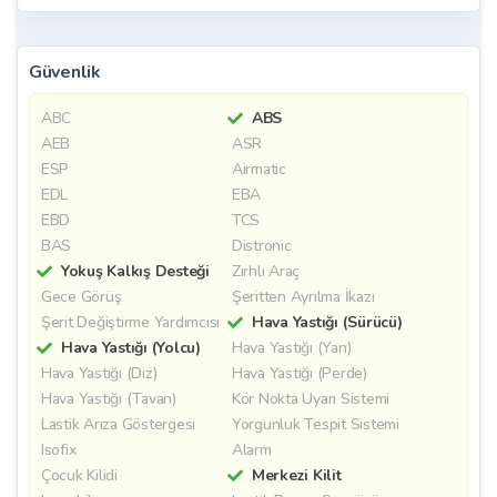
Güvenlik
ABC
ABS
AEB
ASR
ESP
Airmatic
EDL
EBA
EBD
TCS
BAS
Distronic
Yokuş Kalkış Desteği
Zırhlı Araç
Gece Görüş
Şeritten Ayrılma İkazı
Şerit Değiştirme Yardımcısı
Hava Yastığı (Sürücü)
Hava Yastığı (Yolcu)
Hava Yastığı (Yan)
Hava Yastığı (Diz)
Hava Yastığı (Perde)
Hava Yastığı (Tavan)
Kör Nokta Uyarı Sistemi
Lastik Arıza Göstergesi
Yorgunluk Tespit Sistemi
Isofix
Alarm
Çocuk Kilidi
Merkezi Kilit