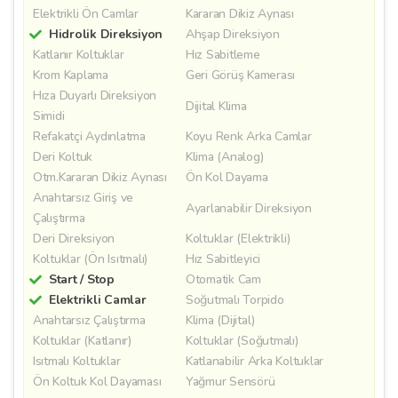
Elektrikli Ön Camlar
Kararan Dikiz Aynası
Hidrolik Direksiyon
Ahşap Direksiyon
Katlanır Koltuklar
Hız Sabitleme
Krom Kaplama
Geri Görüş Kamerası
Hıza Duyarlı Direksiyon
Dijital Klima
Simidi
Refakatçi Aydınlatma
Koyu Renk Arka Camlar
Deri Koltuk
Klima (Analog)
Otm.Kararan Dikiz Aynası
Ön Kol Dayama
Anahtarsız Giriş ve
Ayarlanabilir Direksiyon
Çalıştırma
Deri Direksiyon
Koltuklar (Elektrikli)
Koltuklar (Ön Isıtmalı)
Hız Sabitleyici
Start / Stop
Otomatik Cam
Elektrikli Camlar
Soğutmalı Torpido
Anahtarsız Çalıştırma
Klima (Dijital)
Koltuklar (Katlanır)
Koltuklar (Soğutmalı)
Isıtmalı Koltuklar
Katlanabilir Arka Koltuklar
Ön Koltuk Kol Dayaması
Yağmur Sensörü