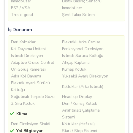
Immobilizer
Lastik Basınç Sensörü
ESP / VSA
Immobiliser
This is great
Şerit Takip Sistemi
İç Donanım
Deri Koltuklar
Elektrikli Arka Camlar
Kol Dayama Ünitesi
Fonksiyonel Direksiyon
Isıtmalı Direksiyon
Isıtmalı Sürücü Koltuğu
Adaptive Cruise Control
Ahşap Kaplama
Ön Görüş Kamerası
Kumaş Koltuk
Arka Kol Dayama
Yüksekli Ayarlı Direksiyon
Elektrik Ayarlı Sürücü
Koltuklar (Arka Isıtmalı)
Koltuğu
Soğutmalı Torpido Gözü
Head-up Display
3. Sıra Koltuk
Deri / Kumaş Koltuk
Anahtarsız Çalıştırma
Klima
Sistemi
Deri Direksiyon Simidi
Koltuklar (Hafızalı)
Yol Bilgisayarı
Start / Stop Sistemi