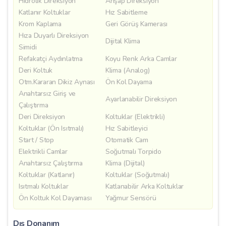
Hidrolik Direksiyon
Ahşap Direksiyon
Katlanır Koltuklar
Hız Sabitleme
Krom Kaplama
Geri Görüş Kamerası
Hıza Duyarlı Direksiyon
Dijital Klima
Simidi
Refakatçi Aydınlatma
Koyu Renk Arka Camlar
Deri Koltuk
Klima (Analog)
Otm.Kararan Dikiz Aynası
Ön Kol Dayama
Anahtarsız Giriş ve
Ayarlanabilir Direksiyon
Çalıştırma
Deri Direksiyon
Koltuklar (Elektrikli)
Koltuklar (Ön Isıtmalı)
Hız Sabitleyici
Start / Stop
Otomatik Cam
Elektrikli Camlar
Soğutmalı Torpido
Anahtarsız Çalıştırma
Klima (Dijital)
Koltuklar (Katlanır)
Koltuklar (Soğutmalı)
Isıtmalı Koltuklar
Katlanabilir Arka Koltuklar
Ön Koltuk Kol Dayaması
Yağmur Sensörü
Dış Donanım