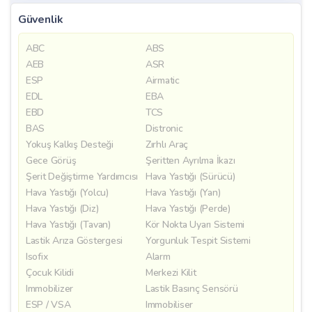
Güvenlik
ABC
ABS
AEB
ASR
ESP
Airmatic
EDL
EBA
EBD
TCS
BAS
Distronic
Yokuş Kalkış Desteği
Zırhlı Araç
Gece Görüş
Şeritten Ayrılma İkazı
Şerit Değiştirme Yardımcısı
Hava Yastığı (Sürücü)
Hava Yastığı (Yolcu)
Hava Yastığı (Yan)
Hava Yastığı (Diz)
Hava Yastığı (Perde)
Hava Yastığı (Tavan)
Kör Nokta Uyarı Sistemi
Lastik Arıza Göstergesi
Yorgunluk Tespit Sistemi
Isofix
Alarm
Çocuk Kilidi
Merkezi Kilit
Immobilizer
Lastik Basınç Sensörü
ESP / VSA
Immobiliser