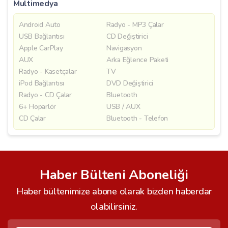
Multimedya
Android Auto
Radyo - MP3 Çalar
USB Bağlantısı
CD Değiştirici
Apple CarPlay
Navigasyon
AUX
Arka Eğlence Paketi
Radyo - Kasetçalar
TV
iPod Bağlantısı
DVD Değiştirici
Radyo - CD Çalar
Bluetooth
6+ Hoparlör
USB / AUX
CD Çalar
Bluetooth - Telefon
Haber Bülteni Aboneliği
Haber bültenimize abone olarak bizden haberdar
olabilirsiniz.