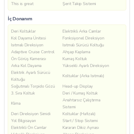
This is great
Şerit Takip Sistemi
İç Donanım
Deri Koltuklar
Elektrikli Arka Camlar
Kol Dayama Ünitesi
Fonksiyonel Direksiyon
Isıtmalı Direksiyon
Isıtmalı Sürücü Koltuğu
Adaptive Cruise Control
Ahşap Kaplama
Ön Görüş Kamerası
Kumaş Koltuk
Arka Kol Dayama
Yüksekli Ayarlı Direksiyon
Elektrik Ayarlı Sürücü
Koltuklar (Arka Isıtmalı)
Koltuğu
Soğutmalı Torpido Gözü
Head-up Display
3. Sıra Koltuk
Deri / Kumaş Koltuk
Anahtarsız Çalıştırma
Klima
Sistemi
Deri Direksiyon Simidi
Koltuklar (Hafızalı)
Yol Bilgisayarı
Start / Stop Sistemi
Elektrikli Ön Camlar
Kararan Dikiz Aynası