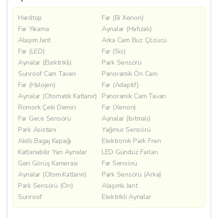
Hardtop
Far (Bi Xenon)
Far Yıkama
Aynalar (Hafızalı)
Alaşım Jant
Arka Cam Buz Çözücü
Far (LED)
Far (Sis)
Aynalar (Elektrikli)
Park Sensörü
Sunroof Cam Tavan
Panoramik Ön Cam
Far (Halojen)
Far (Adaptif)
Aynalar (Otomatik Katlanır)
Panoramik Cam Tavan
Römork Çeki Demiri
Far (Xenon)
Far Gece Sensörü
Aynalar (Isıtmalı)
Park Asistanı
Yağmur Sensörü
Akıllı Bagaj Kapağı
Elektronik Park Fren
Katlanabilir Yan Aynalar
LED Gündüz Farları
Geri Görüş Kamerası
Far Sensörü
Aynalar (Otom.Katlanır)
Park Sensörü (Arka)
Park Sensörü (Ön)
Alaşımlı Jant
Sunroof
Elektrikli Aynalar