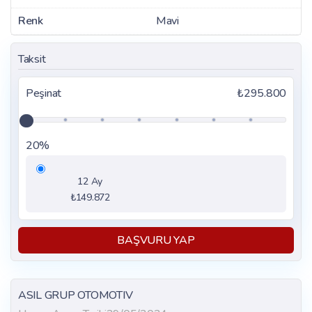
Renk
Mavi
Taksit
Peşinat
₺295.800
20%
12 Ay
₺149.872
BAŞVURU YAP
ASIL GRUP OTOMOTIV