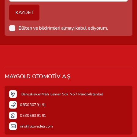
KAYDET
Bülten ve bildirimleri almayı kabul ediyorum.
MAYGOLD OTOMOTİV A.Ş
Bahçelievler Mah. Leman Sok. No:7 Pendik/İstanbul
0 850 307 91 91
0 530 583 91 91
info@otovadeli.com