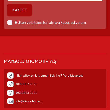
KAYDET
Bülten ve bildirimleri almayı kabul ediyorum.
MAYGOLD OTOMOTİV A.Ş
Bahçelievler Mah. Leman Sok. No:7 Pendik/İstanbul
0 850 307 91 91
0 530 583 91 91
info@otovadeli.com