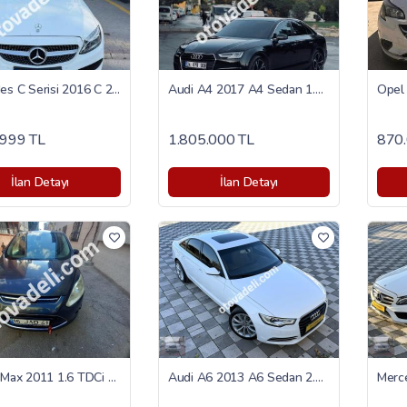
Mercedes C Serisi 2016 C 200 D AMG
Audi A4 2017 A4 Sedan 1.4 TFSI Dynamic
Opel 
.999 TL
1.805.000 TL
870.
İlan Detayı
İlan Detayı
Ford C-Max 2011 1.6 TDCi Titanium
Audi A6 2013 A6 Sedan 2.0 TDI