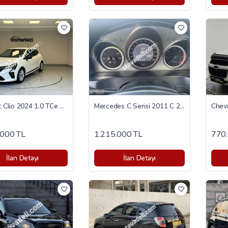
Renault Clio 2024 1.0 TCe Evolution
Mercedes C Serisi 2011 C 250 CDI BlueEfficiency Fascination
.000 TL
1.215.000 TL
770.
İlan Detayı
İlan Detayı