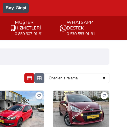
Bayi Girişi
MÜŞTERİ
WHATSAPP
HİZMETLERİ
DESTEK
0 850 307 91 91
0 530 583 91 91