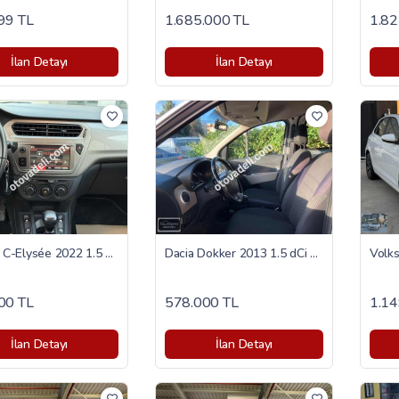
99 TL
1.685.000 TL
1.82
İlan Detayı
İlan Detayı
Citroen C-Elysée 2022 1.5 BlueHDI Feel
Dacia Dokker 2013 1.5 dCi Stepway
00 TL
578.000 TL
1.14
İlan Detayı
İlan Detayı