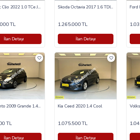
Renault Clio 2022 1.0 TCe Joy
Skoda Octavia 2017 1.6 TDI Optimal
.000 TL
1.265.000 TL
1.03
İlan Detayı
İlan Detayı
Fiat Punto 2009 Grande 1.4 Fire Active
Kia Ceed 2020 1.4 Cool
00 TL
1.075.500 TL
1.04
İlan Detayı
İlan Detayı