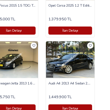
Ford Focus 2015 1.5 TDCi Trend X
Opel Corsa 2025 1.2 T Edition
5.000 TL
1.379.950 TL
İlan Detayı
İlan Detayı
Volkswagen Jetta 2013 1.6 TDI Comfortline
Audi A4 2013 A4 Sedan 2.0 TDI
5.750 TL
1.449.900 TL
İlan Detayı
İlan Detayı