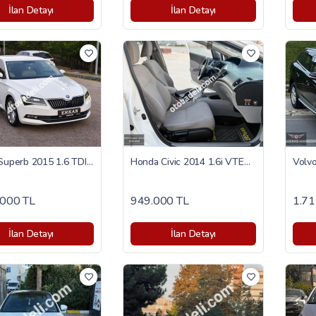
İlan Detayı
İlan Detayı
Skoda Superb 2015 1.6 TDI Prestige
Honda Civic 2014 1.6i VTEC Eco Elegance
.000 TL
949.000 TL
1.71
İlan Detayı
İlan Detayı