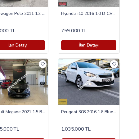
Volkswagen Polo 2011 1.2 TDI Trendline
Hyundai i10 2016 1.0 D-CVVT Style
000 TL
759.000 TL
İlan Detayı
İlan Detayı
Renault Megane 2021 1.5 Blue DCI Touch
Peugeot 308 2016 1.6 BlueHDi Active
5.000 TL
1.035.000 TL