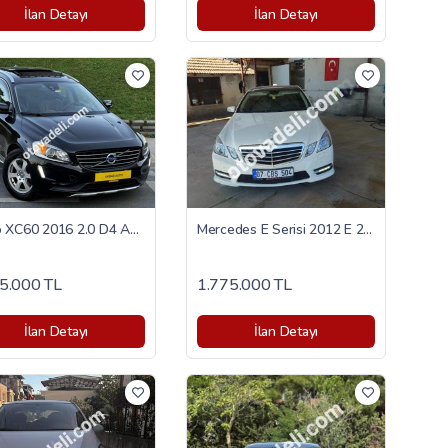
İlan Detayı
İlan Detayı
Volvo XC60 2016 2.0 D4 Advance
Mercedes E Serisi 2012 E 250 CGI Elite
5.000 TL
1.775.000 TL
İlan Detayı
İlan Detayı