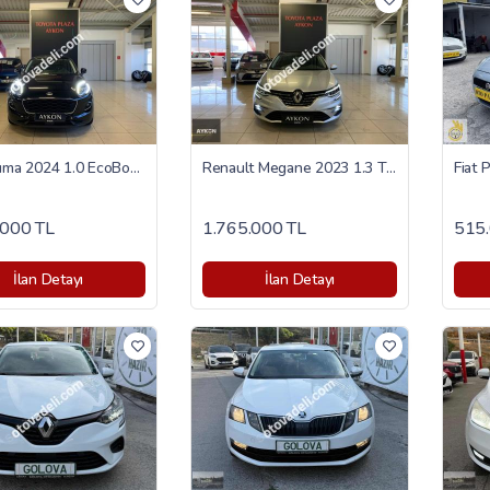
Ford Puma 2024 1.0 EcoBoost Style
Renault Megane 2023 1.3 TCe Icon
.000 TL
1.765.000 TL
515.
İlan Detayı
İlan Detayı