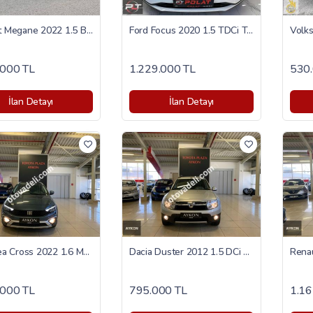
Renault Megane 2022 1.5 Blue DCI Touch
Ford Focus 2020 1.5 TDCi Trend X
.000 TL
1.229.000 TL
530.
İlan Detayı
İlan Detayı
Fiat Egea Cross 2022 1.6 Multijet Urban
Dacia Duster 2012 1.5 DCi Laureate
.000 TL
795.000 TL
1.16