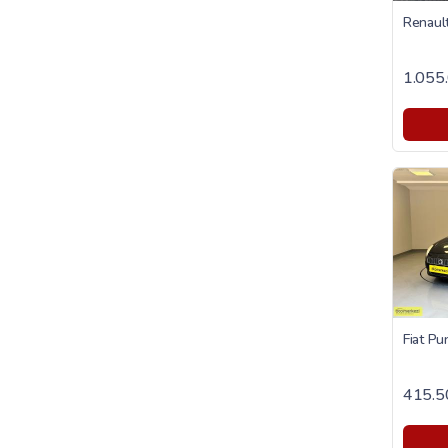
1.055
415.5