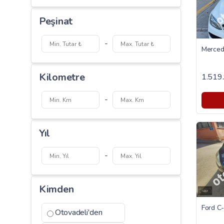
Peşinat
-
Kilometre
1.519
-
Yıl
-
Kimden
Otovadeli'den